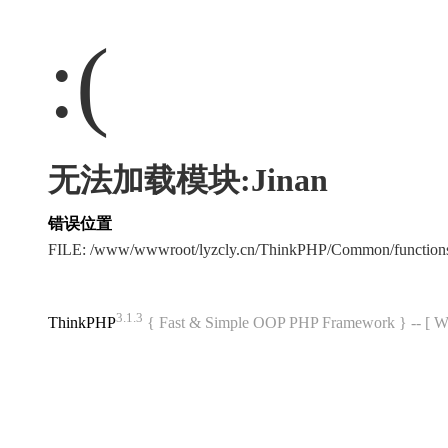
:(
无法加载模块:Jinan
错误位置
FILE: /www/wwwroot/lyzcly.cn/ThinkPHP/Common/functio
3.1.3
ThinkPHP
{ Fast & Simple OOP PHP Framework } -- 